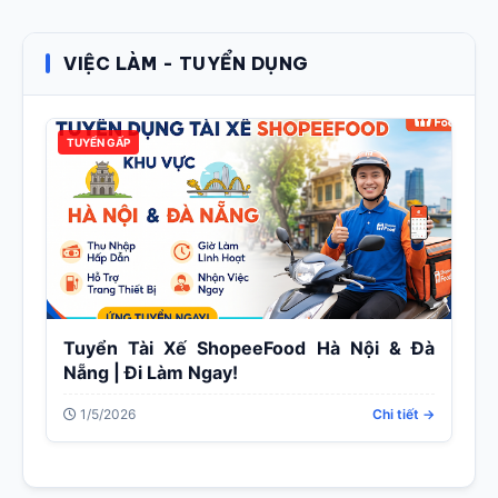
VIỆC LÀM - TUYỂN DỤNG
TUYỂN GẤP
Tuyển Tài Xế ShopeeFood Hà Nội & Đà
Nẵng | Đi Làm Ngay!
1/5/2026
Chi tiết →