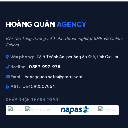
HOÀNG QUÂN
AGENCY
Đối tác tăng trưởng số 1 cho doanh nghiệp SME và Online
Sellers.
Văn phòng:
Tổ 5 Thành An, phường An Khê, tỉnh Gia Lai
0357.992.976
Hotline:
Email:
hoangquan.hotro@gmail.com
MST:
064098007954
CHẤP NHẬN THANH TOÁN