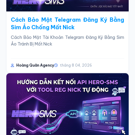
Cách Bảo Mật Telegram Đăng Ký Bằng
Sim Ảo Chống Mất Nick
Cách Bảo Mật Tài Khoản Telegram Đăng Ký Bằng Sim
Ảo Tránh Bị Mất Nick
Sử dụng sim ảo để đăng ký hàng loạt tài khoản Telegram
là phương pháp tối ưu ch...
Hoàng Quân Agency
tháng 8 04, 2026