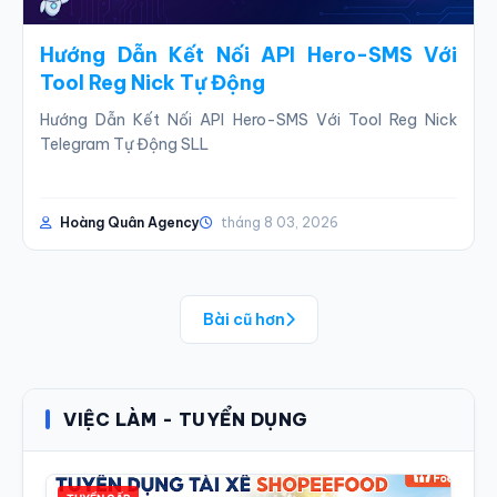
Hướng Dẫn Kết Nối API Hero-SMS Với
Tool Reg Nick Tự Động
Hướng Dẫn Kết Nối API Hero-SMS Với Tool Reg Nick
Telegram Tự Động SLL
Để vươn lên tầm "cá mập" trong giới MMO (Make Money
Online), bạn không thể mãi ...
Hoàng Quân Agency
tháng 8 03, 2026
Bài cũ hơn
VIỆC LÀM - TUYỂN DỤNG