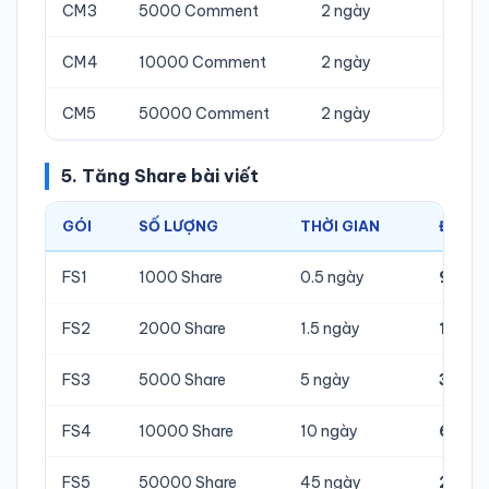
CM3
5000 Comment
2 ngày
9.42
CM4
10000 Comment
2 ngày
16.8
CM5
50000 Comment
2 ngày
73.7
5. Tăng Share bài viết
GÓI
SỐ LƯỢNG
THỜI GIAN
ĐƠN G
FS1
1000 Share
0.5 ngày
950.
FS2
2000 Share
1.5 ngày
1.900
FS3
5000 Share
5 ngày
3.467
FS4
10000 Share
10 ngày
6.08
FS5
50000 Share
45 ngày
26.12