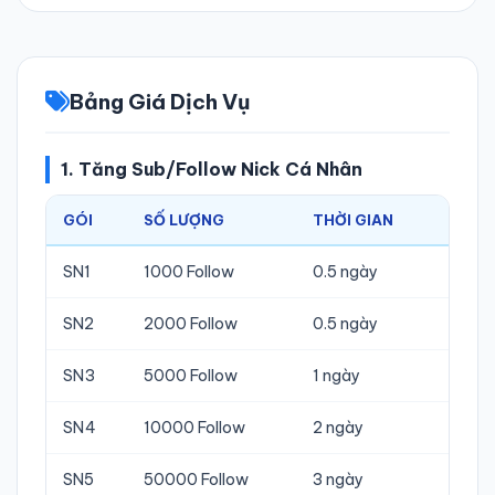
Bảng Giá Dịch Vụ
1. Tăng Sub/Follow Nick Cá Nhân
GÓI
SỐ LƯỢNG
THỜI GIAN
ĐƠN 
SN1
1000 Follow
0.5 ngày
80.0
SN2
2000 Follow
0.5 ngày
160.
SN3
5000 Follow
1 ngày
355.
SN4
10000 Follow
2 ngày
680.
SN5
50000 Follow
3 ngày
3.25