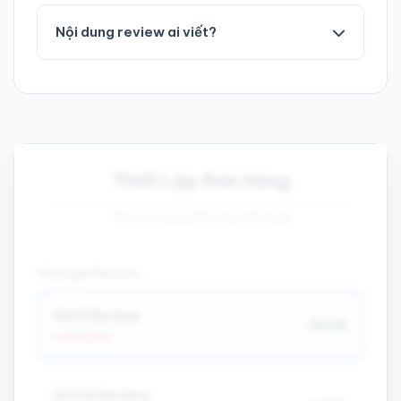
KHÔNG. Bạn chỉ cần gửi Link Google Map của
bạn. Chúng tôi không can thiệp vào quyền quản
Nội dung review ai viết?
trị.
Bạn có thể soạn sẵn nội dung để chúng tôi
đăng, hoặc chúng tôi sẽ tự soạn nội dung tự
nhiên phù hợp với lĩnh vực kinh doanh của bạn.
Thiết Lập Đơn Hàng
Chọn số lượng đánh giá cần tăng
Chọn gói Review:
Gói 5 Review
250K
KHỞI ĐỘNG
Gói 25 Review