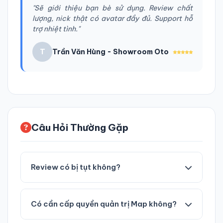
"Sẽ giới thiệu bạn bè sử dụng. Review chất
lượng, nick thật có avatar đầy đủ. Support hỗ
trợ nhiệt tình."
T
Trần Văn Hùng - Showroom Oto
⭐⭐⭐⭐⭐
Câu Hỏi Thường Gặp
Review có bị tụt không?
Chúng tôi sử dụng tài khoản người dùng thật nên
tỷ lệ tụt rất thấp. Tuy nhiên, nếu có tụt, chúng
Có cần cấp quyền quản trị Map không?
tôi cam kết bảo hành bù lại đủ số lượng cho bạn.