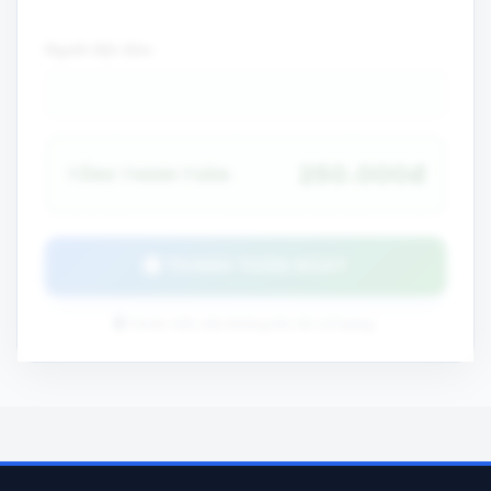
Người đặt đơn:
250.000đ
TỔNG THANH TOÁN:
THANH TOÁN NGAY
Hoàn tiền nếu không lên đủ số lượng.