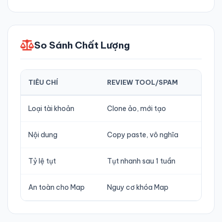
So Sánh Chất Lượng
TIÊU CHÍ
REVIEW TOOL/SPAM
REVI
Loại tài khoản
Clone ảo, mới tạo
Local
Nội dung
Copy paste, vô nghĩa
Tự nh
Tỷ lệ tụt
Tụt nhanh sau 1 tuần
Bảo h
An toàn cho Map
Nguy cơ khóa Map
An 