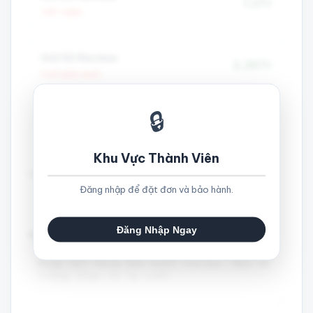
1.2Tr
TIẾT KIỆM
Gói 50 Review
2.25Tr
PHỔ BIẾN NHẤT
🔒
Gói 100 Review
4Tr
CAO CẤP
Khu Vực Thành Viên
Link Google Map:
Đăng nhập để đặt đơn và bảo hành.
Đăng Nhập Ngay
Nội dung đánh giá (Tuỳ chọn):