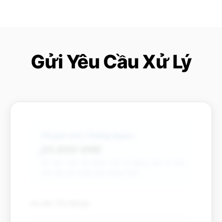
Gửi Yêu Cầu Xử Lý
Phí giữ chỗ / Chống Spam:
25.000 VNĐ
ℹ️
Số tiền này sẽ được trừ tự động vào ví của
bạn để xác nhận đơn hàng thật.
Họ tên (Tự động)