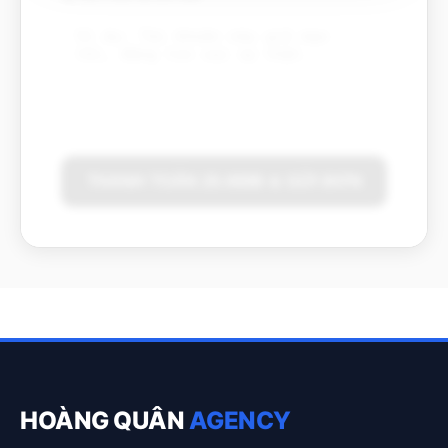
THANH TOÁN 25.000Đ & GỬI ĐƠN
HOÀNG QUÂN
AGENCY