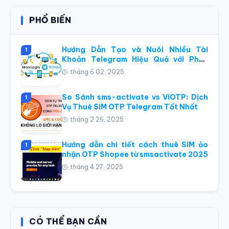
PHỔ BIẾN
Hướng Dẫn Tạo và Nuôi Nhiều Tài
1
Khoản Telegram Hiệu Quả với Phần
Mềm Điện Thoại Đám Mây Morelogin
tháng 6 02, 2025
So Sánh sms-activate vs ViOTP: Dịch
1
Vụ Thuê SIM OTP Telegram Tốt Nhất
tháng 2 26, 2025
Hướng dẫn chi tiết cách thuê SIM ảo
1
nhận OTP Shopee từ smsactivate 2025
tháng 4 27, 2025
CÓ THỂ BẠN CẦN