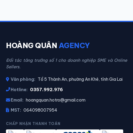
HOÀNG QUÂN
AGENCY
Đối tác tăng trưởng số 1 cho doanh nghiệp SME và Online
Sellers.
Văn phòng:
Tổ 5 Thành An, phường An Khê, tỉnh Gia Lai
0357.992.976
Hotline:
Email:
hoangquan.hotro@gmail.com
MST:
064098007954
CHẤP NHẬN THANH TOÁN