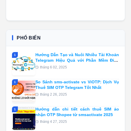
PHỔ BIẾN
Hướng Dẫn Tạo và Nuôi Nhiều Tài Khoản
1
Telegram Hiệu Quả với Phần Mềm Điện
Thoại Đám Mây Morelogin
tháng 6 02, 2025
So Sánh sms-activate vs ViOTP: Dịch Vụ
1
Thuê SIM OTP Telegram Tốt Nhất
tháng 2 26, 2025
Hướng dẫn chi tiết cách thuê SIM ảo
1
nhận OTP Shopee từ smsactivate 2025
tháng 4 27, 2025