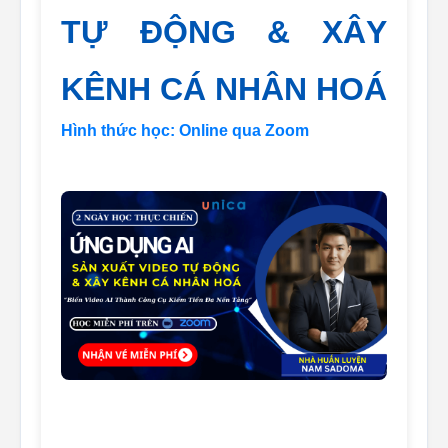
TỰ ĐỘNG & XÂY
KÊNH CÁ NHÂN HOÁ
Hình thức học: Online qua Zoom