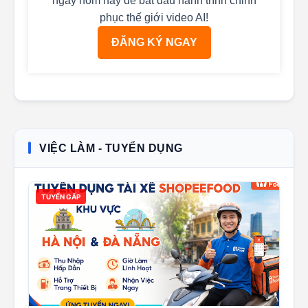
ngay hôm nay để bắt đầu hành trình chinh
phục thế giới video AI!
ĐĂNG KÝ NGAY
VIỆC LÀM - TUYỂN DỤNG
TUYỂN GẤP