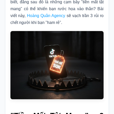
biết, đằng sau đó là những cạm bẫy "tiền mất tật
mang" có thể khiến bạn rước họa vào thân? Bài
viết này,
Hoàng Quân Agency
sẽ vạch trần 3 rủi ro
chết người khi bạn "ham rẻ".