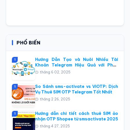
PHỔ BIẾN
Hướng Dẫn Tạo và Nuôi Nhiều Tài
1
Khoản Telegram Hiệu Quả với Phần
Mềm Điện Thoại Đám Mây Morelogin
tháng 6 02, 2025
So Sánh sms-activate vs ViOTP: Dịch
1
Vụ Thuê SIM OTP Telegram Tốt Nhất
tháng 2 26, 2025
Hướng dẫn chi tiết cách thuê SIM ảo
1
nhận OTP Shopee từ smsactivate 2025
tháng 4 27, 2025