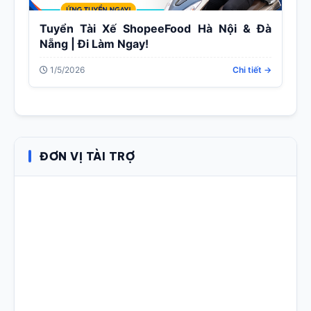
Tuyển Tài Xế ShopeeFood Hà Nội & Đà
Nẵng | Đi Làm Ngay!
1/5/2026
Chi tiết →
ĐƠN VỊ TÀI TRỢ