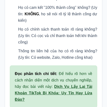
Họ có cam kết "100% thành công" không? (Uy
tín:
KHÔNG
, họ sẽ nói rõ tỷ lệ thành công dự
kiến)
Họ có chính sách thanh toán rõ ràng không?
(Uy tín: Có cọc và chỉ thanh toán hết khi thành
công)
Thông tin liên hệ của họ có rõ ràng không?
(Uy tín: Có website, Zalo, Hotline công khai)
Đọc phân tích chi tiết:
Để hiểu rõ hơn về
cách nhận diện một dịch vụ chuyên nghiệp,
hãy đọc bài viết này:
Dịch Vụ Lấy Lại Tài
Khoản TikTok Bị Khóa: Uy Tín Hay Lừa
Đảo?