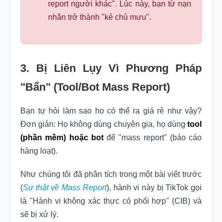
report người khác". Lúc này, bạn từ nạn
nhân trở thành "kẻ chủ mưu".
3. Bị Liên Lụy Vì Phương Pháp
"Bẩn" (Tool/Bot Mass Report)
Bạn tự hỏi làm sao họ có thể ra giá rẻ như vậy?
Đơn giản: Họ không dùng chuyên gia, họ dùng
tool
(phần mềm) hoặc bot
để "mass report" (báo cáo
hàng loạt).
Như chúng tôi đã phân tích trong một bài viết trước
(
Sự thật về Mass Report
), hành vi này bị TikTok gọi
là "Hành vi không xác thực có phối hợp" (CIB) và
sẽ bị xử lý.