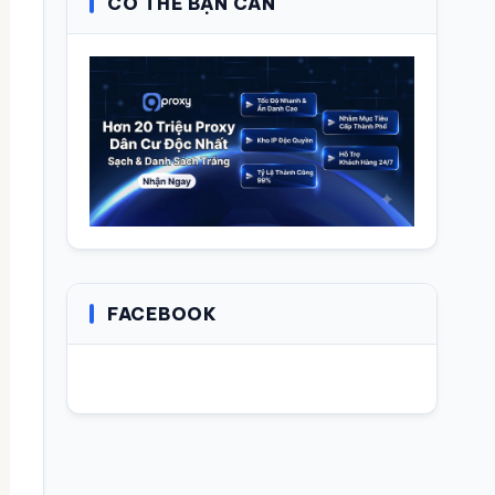
CÓ THỂ BẠN CẦN
FACEBOOK