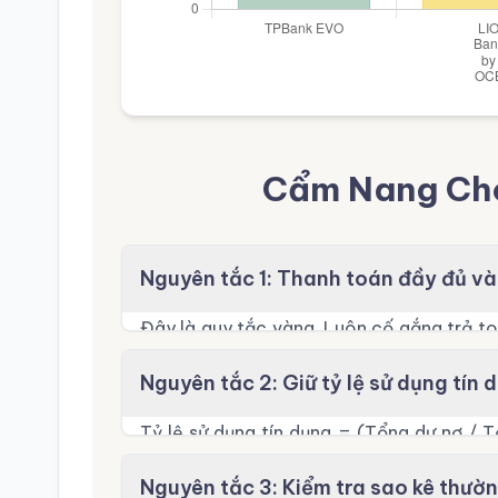
Cẩm Nang Cho
Nguyên tắc 1: Thanh toán đầy đủ v
Đây là quy tắc vàng. Luôn cố gắng trả to
điểm tín dụng tốt. Trả tối thiểu chỉ nên l
Nguyên tắc 2: Giữ tỷ lệ sử dụng tín 
Tỷ lệ sử dụng tín dụng = (Tổng dư nợ / 
30%. Ví dụ, hạn mức 20 triệu thì chỉ nên nợ
Nguyên tắc 3: Kiểm tra sao kê thườ