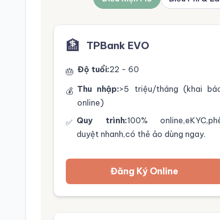
🏦
TPBank EVO
Độ tuổi:
22 - 60
🎂
Thu nhập:
>5 triệu/tháng (khai bá
💰
online)
Quy trình:
100% online,eKYC,ph
✅
duyệt nhanh,có thẻ ảo dùng ngay.
Đăng Ký Online