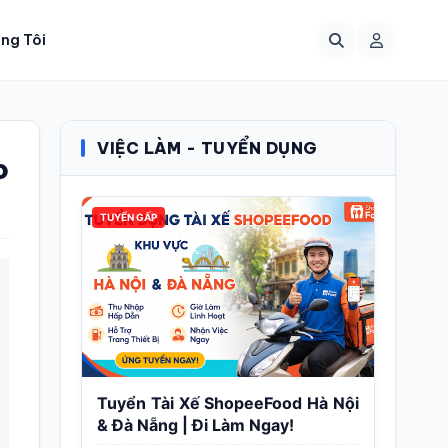
ng Tôi
VIỆC LÀM - TUYỂN DỤNG
o
TUYỂN GẤP
Tuyển Tài Xế ShopeeFood Hà Nội
& Đà Nẵng | Đi Làm Ngay!