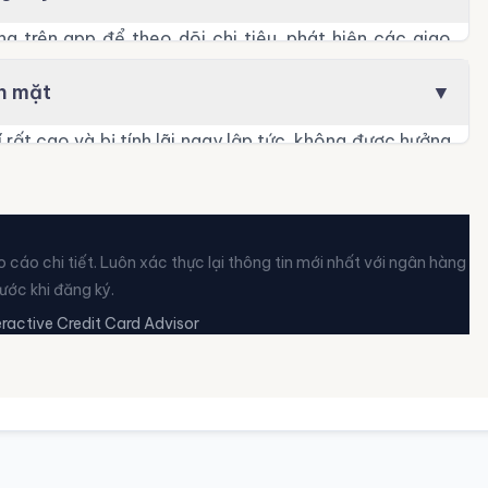
g trên app để theo dõi chi tiêu, phát hiện các giao
 lỡ ngày thanh toán.
ền mặt
▼
 rất cao và bị tính lãi ngay lập tức, không được hưởng
hực sự khẩn cấp (trừ ưu đãi đặc biệt của VIB Financial
cáo chi tiết. Luôn xác thực lại thông tin mới nhất với ngân hàng
rước khi đăng ký.
ractive Credit Card Advisor