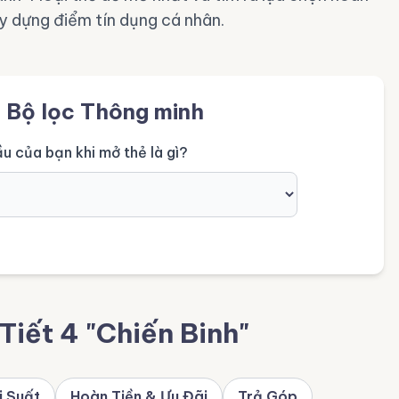
y dựng điểm tín dụng cá nhân.
i Bộ lọc Thông minh
u của bạn khi mở thẻ là gì?
Tiết 4 "Chiến Binh"
i Suất
Hoàn Tiền & Ưu Đãi
Trả Góp