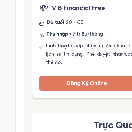
💸
VIB Financial Free
Độ tuổi:
20 - 65
🎂
Thu nhập:
>7 triệu/tháng
💰
Linh hoạt:
Chấp nhận người chưa c
✅
lịch sử tín dụng. Phê duyệt nhanh,c
thẻ ảo.
Đăng Ký Online
Trực Qu