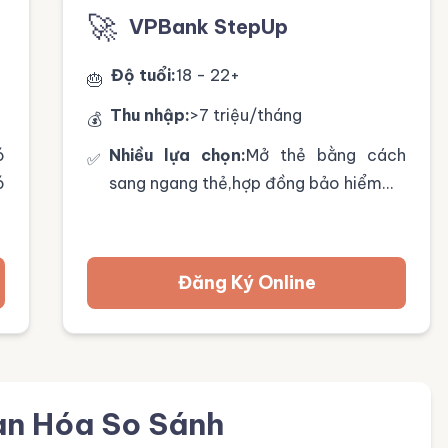
🚀
VPBank StepUp
Độ tuổi:
18 - 22+
🎂
Thu nhập:
>7 triệu/tháng
💰
ó
Nhiều lựa chọn:
Mở thẻ bằng cách
✅
ó
sang ngang thẻ,hợp đồng bảo hiểm...
Đăng Ký Online
an Hóa So Sánh