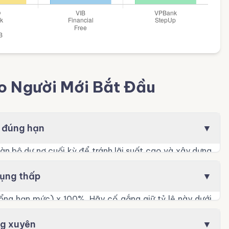
 Người Mới Bắt Đầu
à đúng hạn
▼
àn bộ dư nợ cuối kỳ để tránh lãi suất cao và xây dựng
à phương án cuối cùng.
dụng thấp
▼
Tổng hạn mức) x 100%. Hãy cố gắng giữ tỷ lệ này dưới
 dưới 6 triệu tại thời điểm chốt sao kê.
ng xuyên
▼