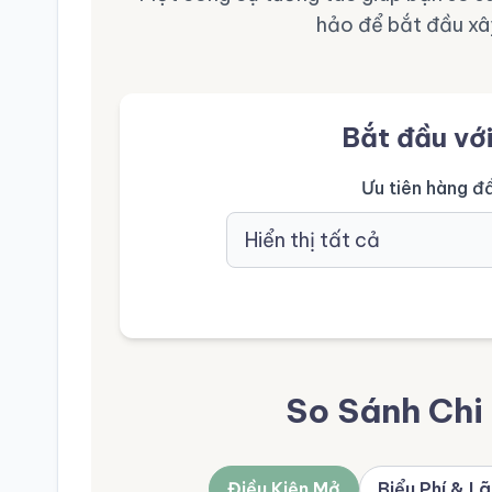
hảo để bắt đầu xâ
Bắt đầu vớ
Ưu tiên hàng đầ
So Sánh Chi 
Điều Kiện Mở
Biểu Phí & Lã