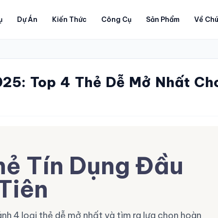
ụ
Dự Án
Kiến Thức
Công Cụ
Sản Phẩm
Về Chú
025: Top 4 Thẻ Dễ Mở Nhất Ch
hẻ Tín Dụng Đầu
Tiên
nh 4 loại thẻ dễ mở nhất và tìm ra lựa chọn hoàn