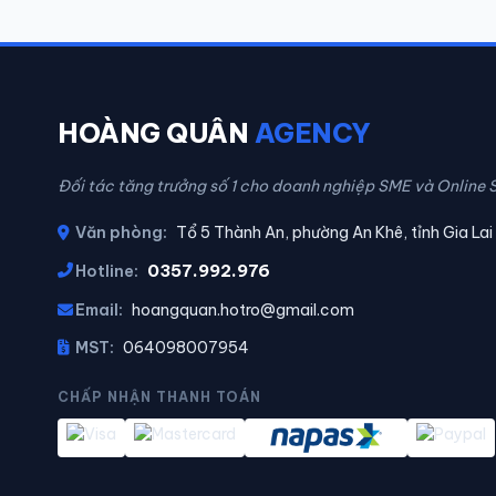
HOÀNG QUÂN
AGENCY
Đối tác tăng trưởng số 1 cho doanh nghiệp SME và Online S
Văn phòng:
Tổ 5 Thành An, phường An Khê, tỉnh Gia Lai
0357.992.976
Hotline:
Email:
hoangquan.hotro@gmail.com
MST:
064098007954
CHẤP NHẬN THANH TOÁN