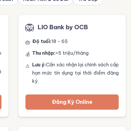
🦁
LIO Bank by OCB
Độ tuổi:
18 - 65
🎂
o
Thu nhập:
>5 triệu/tháng
💰
Lưu ý:
Cần xác nhận lại chính sách cấp
⚠️
ê
hạn mức tín dụng tại thời điểm đăng
ký.
Đăng Ký Online