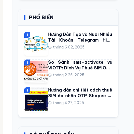
PHỔ BIẾN
Hướng Dẫn Tạo và Nuôi Nhiều
1
Tài Khoản Telegram Hiệu
Quả với Phần Mềm Điện Thoại
tháng 6 02, 2025
Đám Mây Morelogin
So Sánh sms-activate vs
1
ViOTP: Dịch Vụ Thuê SIM OTP
Telegram Tốt Nhất
tháng 2 26, 2025
Hướng dẫn chi tiết cách thuê
1
SIM ảo nhận OTP Shopee từ
smsactivate 2025
tháng 4 27, 2025