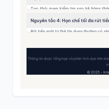
Tạo thói quen kiểm tra sao kê hàng thán
dịch bất thường và đảm bảo bạn không bỏ
Nguyên tắc 4: Hạn chế tối đa rút ti
Rút tiền mặt từ thẻ tín dụng thường có phí
thời gian miễn lãi. Hãy chỉ sử dụng khi t
Free).
Thông tin được tổng hợp và phân tích dựa trên báo 
t
© 2025 - Inte