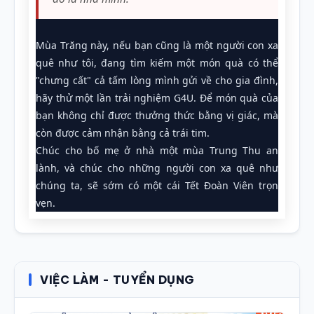
Mùa Trăng này, nếu bạn cũng là một người con xa
quê như tôi, đang tìm kiếm một món quà có thể
"chưng cất" cả tấm lòng mình gửi về cho gia đình,
hãy thử một lần trải nghiệm G4U. Để món quà của
bạn không chỉ được thưởng thức bằng vị giác, mà
còn được cảm nhận bằng cả trái tim.
Chúc cho bố mẹ ở nhà một mùa Trung Thu an
lành, và chúc cho những người con xa quê như
chúng ta, sẽ sớm có một cái Tết Đoàn Viên trọn
vẹn.
VIỆC LÀM - TUYỂN DỤNG