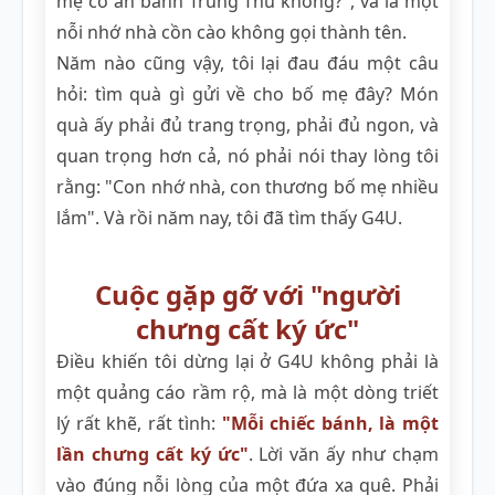
mẹ có ăn bánh Trung Thu không?", và là một
nỗi nhớ nhà cồn cào không gọi thành tên.
Năm nào cũng vậy, tôi lại đau đáu một câu
hỏi: tìm quà gì gửi về cho bố mẹ đây? Món
quà ấy phải đủ trang trọng, phải đủ ngon, và
quan trọng hơn cả, nó phải nói thay lòng tôi
rằng: "Con nhớ nhà, con thương bố mẹ nhiều
lắm". Và rồi năm nay, tôi đã tìm thấy G4U.
Cuộc gặp gỡ với "người
chưng cất ký ức"
Điều khiến tôi dừng lại ở G4U không phải là
một quảng cáo rầm rộ, mà là một dòng triết
lý rất khẽ, rất tình:
"Mỗi chiếc bánh, là một
lần chưng cất ký ức"
. Lời văn ấy như chạm
vào đúng nỗi lòng của một đứa xa quê. Phải