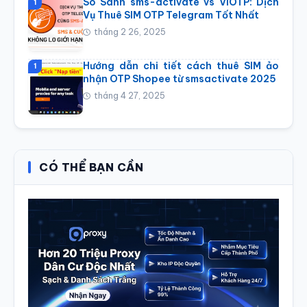
So Sánh sms-activate vs ViOTP: Dịch
1
Vụ Thuê SIM OTP Telegram Tốt Nhất
tháng 2 26, 2025
Hướng dẫn chi tiết cách thuê SIM ảo
1
nhận OTP Shopee từ smsactivate 2025
tháng 4 27, 2025
CÓ THỂ BẠN CẦN