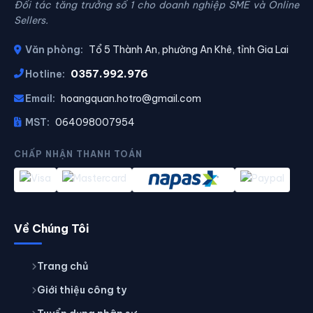
Đối tác tăng trưởng số 1 cho doanh nghiệp SME và Online
Sellers.
Văn phòng:
Tổ 5 Thành An, phường An Khê, tỉnh Gia Lai
0357.992.976
Hotline:
Email:
hoangquan.hotro@gmail.com
MST:
064098007954
CHẤP NHẬN THANH TOÁN
Về Chúng Tôi
Trang chủ
Giới thiệu công ty