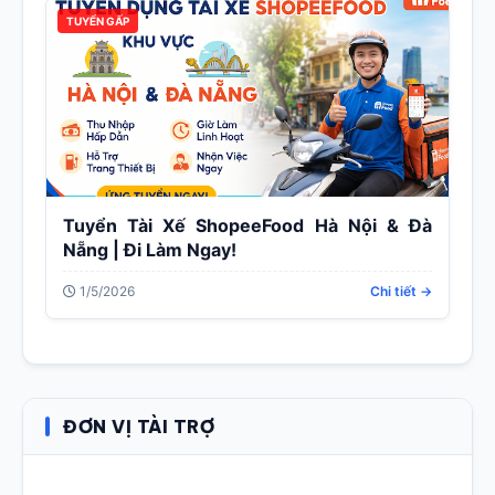
TUYỂN GẤP
Tuyển Tài Xế ShopeeFood Hà Nội & Đà
Nẵng | Đi Làm Ngay!
1/5/2026
Chi tiết →
ĐƠN VỊ TÀI TRỢ