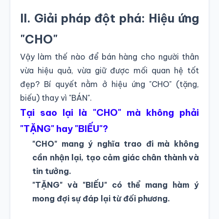
II. Giải pháp đột phá: Hiệu ứng
"CHO"
Vậy làm thế nào để bán hàng cho người thân
vừa hiệu quả, vừa giữ được mối quan hệ tốt
đẹp? Bí quyết nằm ở hiệu ứng "CHO" (tặng,
biếu) thay vì "BÁN".
Tại sao lại là "CHO" mà không phải
"TẶNG" hay "BIẾU"?
"CHO" mang ý nghĩa trao đi mà không
cần nhận lại, tạo cảm giác chân thành và
tin tưởng.
"TẶNG" và "BIẾU" có thể mang hàm ý
mong đợi sự đáp lại từ đối phương.