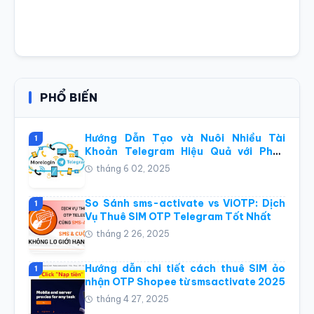
PHỔ BIẾN
Hướng Dẫn Tạo và Nuôi Nhiều Tài
1
Khoản Telegram Hiệu Quả với Phần
Mềm Điện Thoại Đám Mây Morelogin
tháng 6 02, 2025
So Sánh sms-activate vs ViOTP: Dịch
1
Vụ Thuê SIM OTP Telegram Tốt Nhất
tháng 2 26, 2025
Hướng dẫn chi tiết cách thuê SIM ảo
1
nhận OTP Shopee từ smsactivate 2025
tháng 4 27, 2025